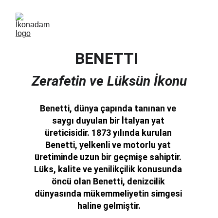
BENETTI
Zerafetin ve Lüksün İkonu
Benetti, dünya çapında tanınan ve 
saygı duyulan bir İtalyan yat 
üreticisidir. 1873 yılında kurulan 
Benetti, yelkenli ve motorlu yat 
üretiminde uzun bir geçmişe sahiptir. 
Lüks, kalite ve yenilikçilik konusunda 
öncü olan Benetti, denizcilik 
dünyasında mükemmeliyetin simgesi 
haline gelmiştir.