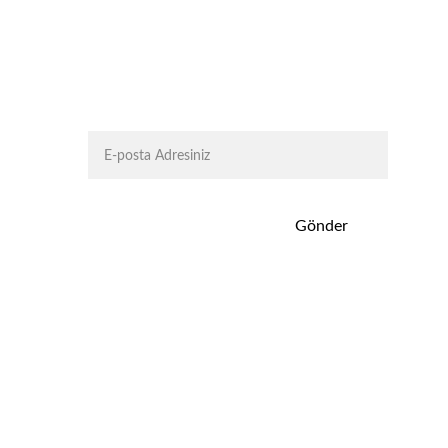
Abone Ol
Gönder
ım Koşulları