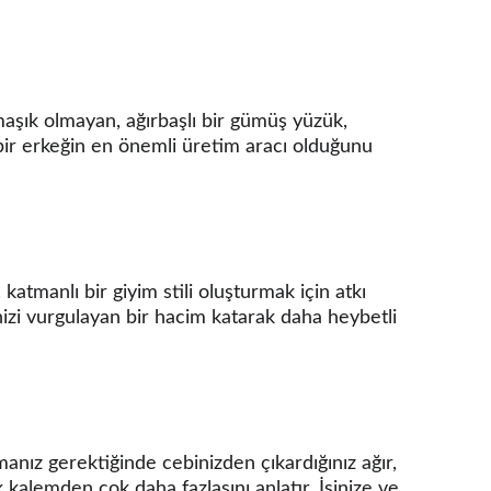
maşık olmayan, ağırbaşlı bir gümüş yüzük, 
in bir erkeğin en önemli üretim aracı olduğunu 
katmanlı bir giyim stili oluşturmak için atkı 
nizi vurgulayan bir hacim katarak daha heybetli 
ız gerektiğinde cebinizden çıkardığınız ağır, 
 kalemden çok daha fazlasını anlatır. İşinize ve 