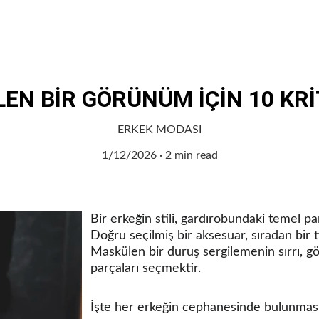
Ana Sayfa
Sağlık
Moda
Kişisel Bakım
Gusto
Otomotiv
Denizcilik
N BİR GÖRÜNÜM İÇİN 10 KR
ERKEK MODASI
1/12/2026
2 min read
Bir erkeğin stili, gardırobundaki temel pa
Doğru seçilmiş bir aksesuar, sıradan bir 
Maskülen bir duruş sergilemenin sırrı, gö
parçaları seçmektir.
İşte her erkeğin cephanesinde bulunmas