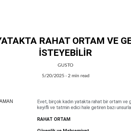
Ana Sayfa
Sağlık
Moda
Kişisel Bakım
Gusto
Otomotiv
Denizcilik
YATAKTA RAHAT ORTAM VE G
İSTEYEBİLİR
GUSTO
5/20/2025
2 min read
Evet, birçok kadın yatakta rahat bir ortam ve g
keyifli ve tatmin edici hale getiren bazı unsurla
RAHAT ORTAM
Güvenlik ve Mahremiyet