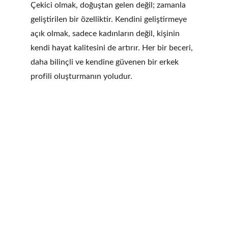
Çekici olmak, doğuştan gelen değil; zamanla 
geliştirilen bir özelliktir. Kendini geliştirmeye 
açık olmak, sadece kadınların değil, kişinin 
kendi hayat kalitesini de artırır. Her bir beceri, 
daha bilinçli ve kendine güvenen bir erkek 
profili oluşturmanın yoludur.
®
İkonadam
Klasik bir erkek platformu anlayışının ötesine 
®
geçiyoruz. "İkonadam
" moda ve stilin yanı sıra, 
kişisel gelişim, kariyer, sağlık, teknoloji ve sanat 
gibi geniş bir yelpazede içeriğe ev sahipliği yapıyor. 
Her makale, her rehber, her tavsiye, erkeklerin 