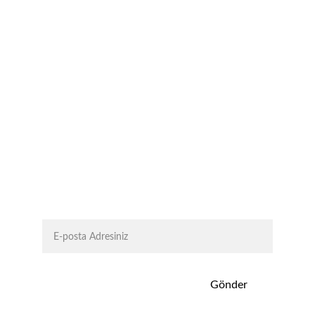
İletişim:
+90 (232) 278 00 32
info@ikonadam.com
Copyright ©2024 - 2026  
SkyIDesign
 | Tüm 
Hakları Saklıdır. | KVKK | Kullanım Koşulları
Abone Ol
Gönder